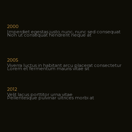
2000
Imperdiet egestas justo nunc, nunc sed consequat
Non ut consequat hendrerit neque at
2005
Viverra luctus in habitant arcu placerat consectetur
Lorem et fermentum mauris vitae sit
2012
Velit lacus porttitor urna vitae
Pellentesque pulvinar ultrices morbi at