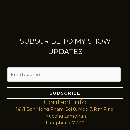
SUBSCRIBE TO MY SHOW
UPDATES
E
m
a
i
SUBSCRIBE
l
Contact Info
*
141/1 Ban Nong Pham, Soi 8, Moo 7, Rim Ping,
Mueang Lamphun
Lamphun / 51000