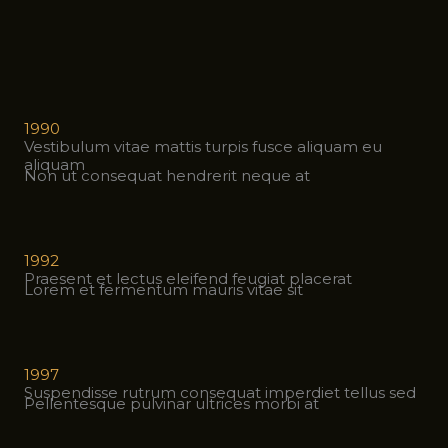
1990
Vestibulum vitae mattis turpis fusce aliquam eu
aliquam
Non ut consequat hendrerit neque at
1992
Praesent et lectus eleifend feugiat placerat
Lorem et fermentum mauris vitae sit
1997
Suspendisse rutrum consequat imperdiet tellus sed
Pellentesque pulvinar ultrices morbi at