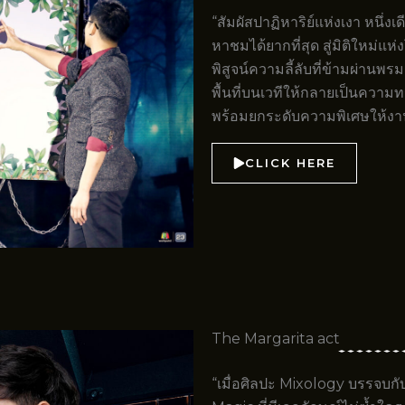
“สัมผัสปาฏิหาริย์แห่งเงา หนึ่ง
หาชมได้ยากที่สุด สู่มิติใหม่แห่
พิสูจน์ความลี้ลับที่ข้ามผ่านพ
พื้นที่บนเวทีให้กลายเป็นความ
พร้อม
ยกระดับความพิเศษให้งาน
CLICK HERE
The Margarita act
“เมื่อศิลปะ Mixology บรรจบ