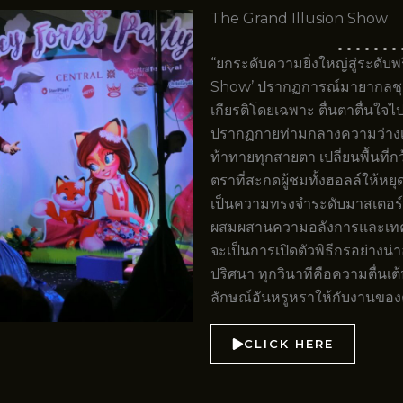
The Grand Illusion Show
“ยกระดับความยิ่งใหญ่สู่ระดับพ
Show’ ปรากฏการณ์มายากลชุดอ
เกียรติโดยเฉพาะ ตื่นตาตื่นใจ
ปรากฏกายท่ามกลางความว่างเป
ท้าทายทุกสายตา เปลี่ยนพื้นที
ตราที่สะกดผู้ชมทั้งฮอลล์ให้หยุ
เป็นความทรงจำระดับมาสเตอร์พี
ผสมผสานความอลังการและเทคนิค
จะเป็นการเปิดตัวพิธีกรอย่างน่า
ปริศนา ทุกวินาทีคือความตื่นเต
ลักษณ์อันหรูหราให้กับงานขอ
CLICK HERE